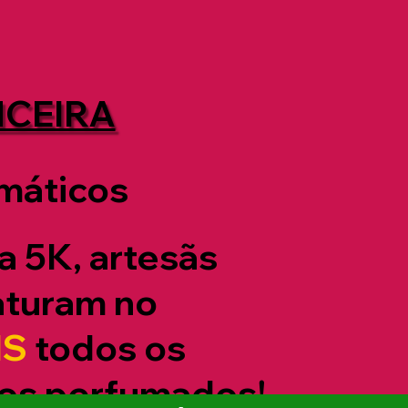
NCEIRA
máticos
a 5K, artesãs
aturam no
IS
todos os
os perfumados!