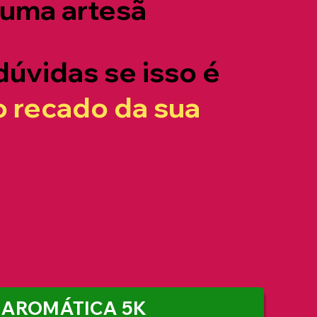
 uma artesã
dúvidas se isso é
o recado da sua
 AROMÁTICA 5K