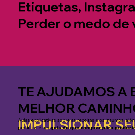
Etiquetas, Instag
Perder o medo de
TE AJUDAMOS A 
MELHOR CAMINH
IMPULSIONAR SE
Aulas explicativas sobre as receitas e os insumos, al
produtos e um
guia do que comprar para produzir