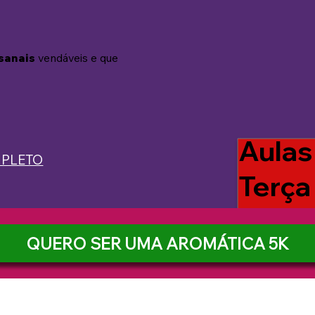
sanais
vendáveis e que
Aulas
MPLETO
Terça 
QUERO SER UMA AROMÁTICA 5K