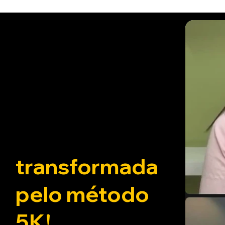
Confira
histórias de
alunas que
tiveram a vida
transformada
pelo método
5K!