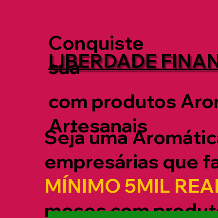
Conquiste
LIBERDADE FINA
sua
com produtos Aro
Artesanais
Seja uma Aromátic
empresárias que f
MÍNIMO 5MIL REA
meses com produt