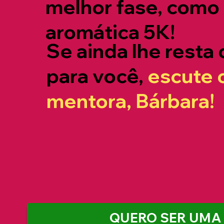
melhor fase, como
aromática 5K!
Se ainda lhe resta 
para você,
escute 
mentora, Bárbara!
QUERO SER UMA