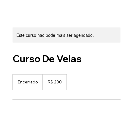
Este curso não pode mais ser agendado.
Curso De Velas
200
Reais
Encerrado
E
R$ 200
brasileiros
n
c
e
r
r
a
d
o